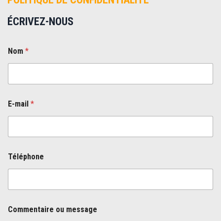
ÉCRIVEZ-NOUS
*
Nom
*
N
o
m
o
u
E-mail
*
Téléphone
Commentaire ou message