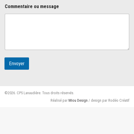
o
Commentaire ou message
n
e
E
-
m
a
i
l
m
e
Envoyer
s
s
a
g
e
©2026. CPS Lanaudière. Tous droits réservés.
Réalisé par
Miou Design
/ design par Rodéo Créatif