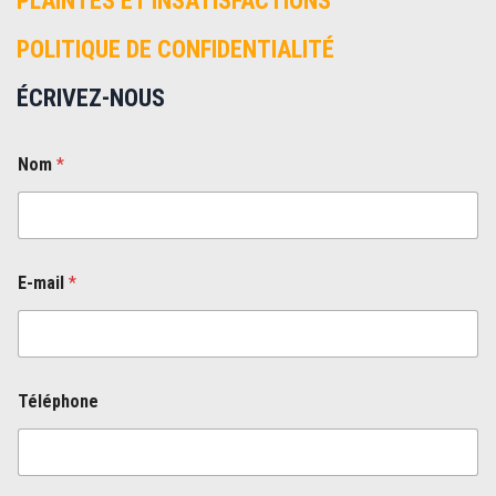
PLAINTES ET INSATISFACTIONS
POLITIQUE DE CONFIDENTIALITÉ
ÉCRIVEZ-NOUS
Nom
*
E-mail
*
T
Téléphone
é
l
é
p
h