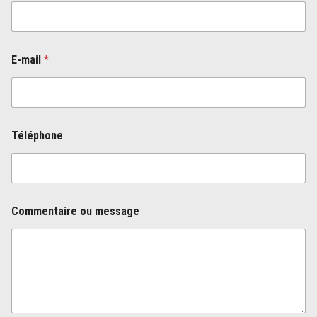
E-mail
*
Téléphone
m
Commentaire ou message
e
s
s
a
g
e
N
o